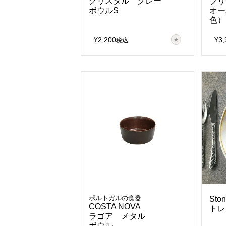
クリスタル グレー
ブリ
ボウルS
オー
色）
¥
2,200
¥
3,
税込
ポルトガルの食器
Ston
COSTA NOVA
トレ
ラゴア メタル
ボウル