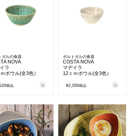
トガルの食器
ポルトガルの食器
TA NOVA
COSTA NOVA
イラ
マデイラ
ｃｍボウル(全3色）
12ｃｍボウル(全3色）
520
¥
2,200
税込
税込