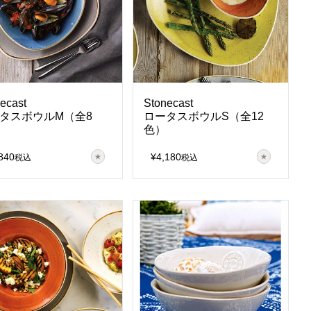
ecast
Stonecast
タスボウルM（全8
ロータスボウルS（全12
色）
840
¥
4,180
税込
税込