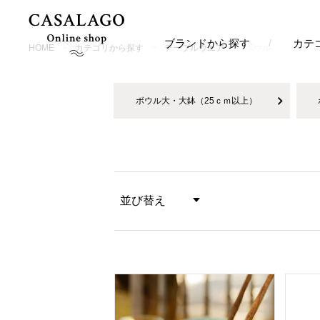
ブランドから探す
カテ
HOME
カテゴリから探す
テーブルウエア
ボウル
ボウル大・大鉢（25ｃｍ以上）
並び替え
価格が安い順
価格が高い順