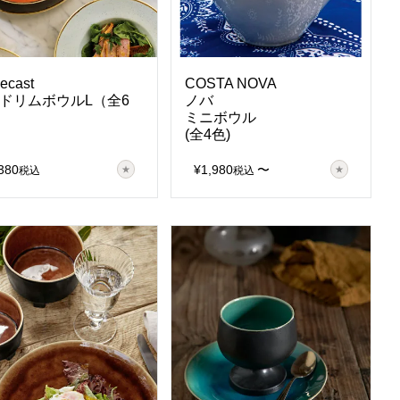
ecast
COSTA NOVA
ドリムボウルL（全6
ノバ
ミニボウル
(全4色)
380
¥
1,980
〜
税込
税込