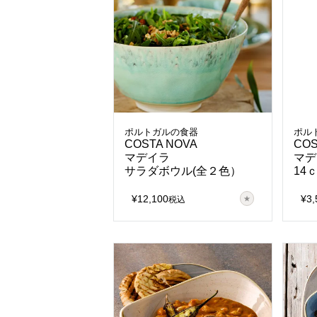
ポルトガルの食器
ポル
COSTA NOVA
COS
マデイラ
マデ
サラダボウル(全２色）
14
¥
12,100
¥
3,
税込