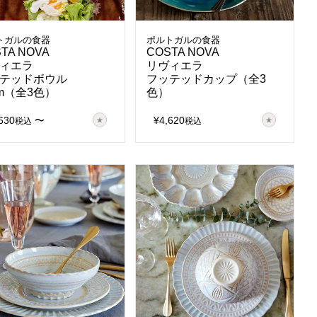
トガルの食器
ポルトガルの食器
TA NOVA
COSTA NOVA
ィエラ
リヴィエラ
テッドボウル
フッテッドカップ（全3
cm（全3色）
色）
630
〜
¥
4,620
税込
税込