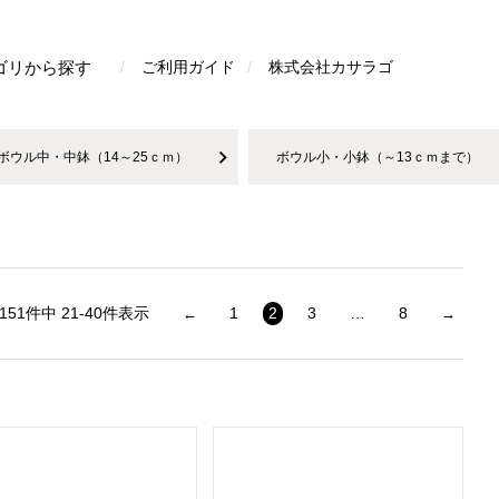
検索
ゴリから探す
ご利用ガイド
株式会社カサラゴ
ボウル中・中鉢（14～25ｃｍ）
ボウル小・小鉢（～13ｃｍまで）
151
件中
21
-
40
件表示
1
2
3
…
8