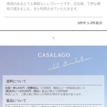
表情のあるとても素晴らしいプレートです。注文後、丁寧な梱
包で届きました。また利用させていただきます。
3
件中
1
-
3
件表示
↑
送料について
全国一律1,000円（消費税込）
※沖縄県・離島など一部地域を除く※
1配送先につき8,000円（税込）以上
の購入で送料無料
商品により、ご購入額に関わらず送料が発生する場合があります。
返品について