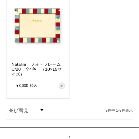
Natalini フォトフレーム
C/20 全4色 （10×15サ
イズ）
¥
3,630
税込
並び替え
9
件中
1
-
9
件表示
価格が安い順
↑
価格が高い順