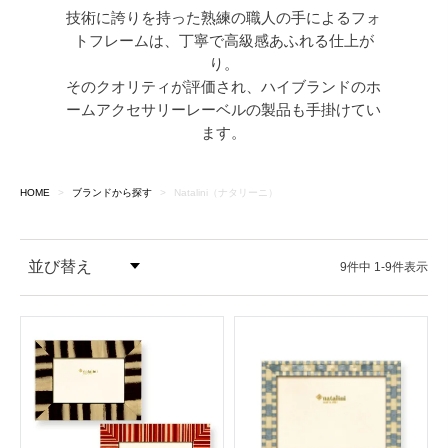
技術に誇りを持った熟練の職人の手によるフォ
トフレームは、丁寧で高級感あふれる仕上が
り。
そのクオリティが評価され、ハイブランドのホ
ームアクセサリーレーベルの製品も手掛けてい
ます。
HOME
ブランドから探す
Natalini（ナタリーニ）
並び替え
9
件中
1
-
9
件表示
価格が安い順
価格が高い順