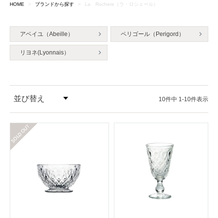
HOME
ブランドから探す
La Rochere（ラ・ロシェール）
アベイユ（Abeille）
ペリゴール（Perigord）
リヨネ(Lyonnais）
並び替え
10
件中
1
-
10
件表示
価格が安い順
在庫切れ
価格が高い順