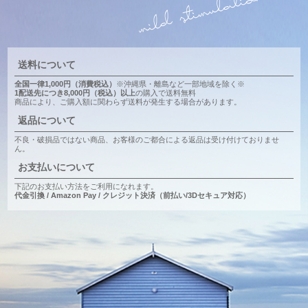
送料について
全国一律1,000円（消費税込）
※沖縄県・離島など一部地域を除く※
1配送先につき8,000円（税込）以上
の購入で送料無料
商品により、ご購入額に関わらず送料が発生する場合があります。
返品について
不良・破損品ではない商品、お客様のご都合による返品は受け付けておりませ
ん。
お支払いについて
下記のお支払い方法をご利用になれます。
代金引換 / Amazon Pay / クレジット決済（前払い/3Dセキュア対応）