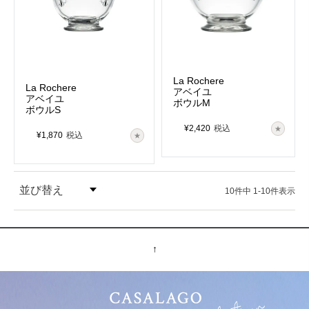
La Rochere
La Rochere
アベイユ
アベイユ
ボウルM
ボウルS
¥
2,420
税込
¥
1,870
税込
並び替え
10
件中
1
-
10
件表示
価格が安い順
↑
価格が高い順