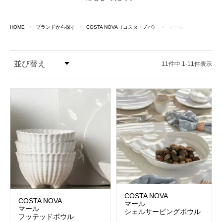
HOME
ブランドから探す
COSTA NOVA（コスタ・ノバ）
マール
並び替え
11
件中
1
-
11
件表示
価格が安い順
価格が高い順
COSTA NOVA
COSTA NOVA
マール
マール
シェルサービングボウル
フッテッドボウル