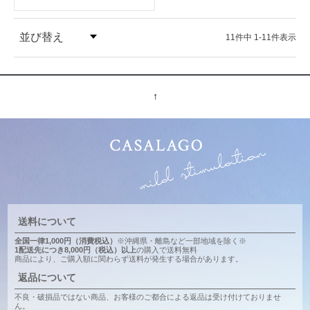
並び替え
11
件中
1
-
11
件表示
価格が安い順
↑
価格が高い順
送料について
全国一律1,000円（消費税込）
※沖縄県・離島など一部地域を除く※
1配送先につき8,000円（税込）以上
の購入で送料無料
商品により、ご購入額に関わらず送料が発生する場合があります。
返品について
不良・破損品ではない商品、お客様のご都合による返品は受け付けておりませ
ん。