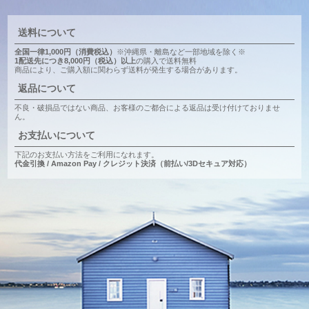
送料について
全国一律1,000円（消費税込）
※沖縄県・離島など一部地域を除く※
1配送先につき8,000円（税込）以上
の購入で送料無料
商品により、ご購入額に関わらず送料が発生する場合があります。
返品について
不良・破損品ではない商品、お客様のご都合による返品は受け付けておりませ
ん。
お支払いについて
下記のお支払い方法をご利用になれます。
代金引換 / Amazon Pay / クレジット決済（前払い/3Dセキュア対応）