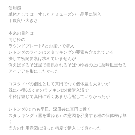
使用感

単体としては一寸したアミューズの一品用に購入

丁度良い大きさ

本来の目的は

同じ径の

ラウンドプレート8とお揃いで購入

レドンダのラインはスタッキングの要素も含まれている

決して密閉要素は求めていませんが

例えばざるそば屋で提供されるそばつゆ器の上に薬味皿重ねる
アイデアを形にしたかった

コスタノバの個性として真円でなく個体差も大きいが

既に小径6.5ｃｍのラメキンは4種購入済で

小径は総じて真円に近くあまり心配していなかったが

レドンダ8ｃｍも平皿、深皿共に真円に近く

スタッキング（器を重ねる）の意図を邪魔する程の個体差は無
く

当方の利用意図に沿った精度で購入して良かった