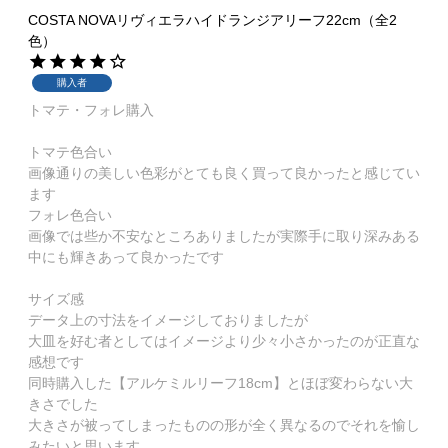
COSTA NOVAリヴィエラハイドランジアリーフ22cm（全2
色）
購入者
トマテ・フォレ購入

トマテ色合い

画像通りの美しい色彩がとても良く買って良かったと感じてい
ます

フォレ色合い

画像では些か不安なところありましたが実際手に取り深みある
中にも輝きあって良かったです

サイズ感

データ上の寸法をイメージしておりましたが

大皿を好む者としてはイメージより少々小さかったのが正直な
感想です

同時購入した【アルケミルリーフ18cm】とほぼ変わらない大
きさでした

大きさが被ってしまったものの形が全く異なるのでそれを愉し
みたいと思います