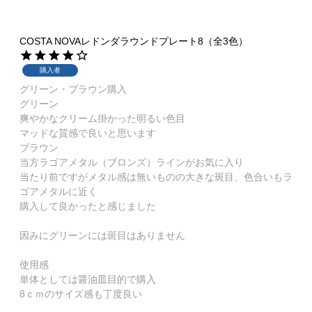
COSTA NOVAレドンダラウンドプレート8（全3色）
購入者
グリーン・ブラウン購入

グリーン

爽やかなクリーム掛かった明るい色目

マッドな質感で良いと思います

ブラウン

当方ラゴアメタル（ブロンズ）ラインがお気に入り

当たり前ですがメタル感は無いものの大きな斑目、色合いもラ
ゴアメタルに近く

購入して良かったと感じました

因みにグリーンには斑目はありません

使用感

単体としては醤油皿目的で購入

8ｃｍのサイズ感も丁度良い
