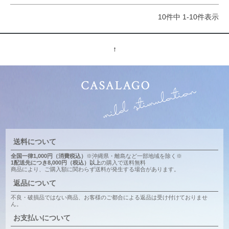
10
件中
1
-
10
件表示
↑
送料について
全国一律1,000円（消費税込）
※沖縄県・離島など一部地域を除く※
1配送先につき8,000円（税込）以上
の購入で送料無料
商品により、ご購入額に関わらず送料が発生する場合があります。
返品について
不良・破損品ではない商品、お客様のご都合による返品は受け付けておりませ
ん。
お支払いについて