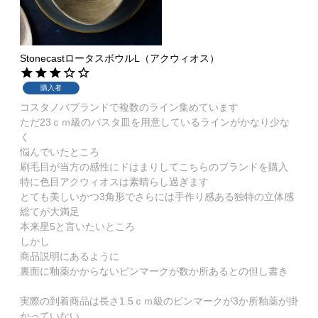
StonecastロータスボウルL（アクウィオス）
購入者
コスタノバブランドで複数のライン集めています

ただ23ｃｍ級のパスタ皿を用意しているラインがかなり少な
く

悩んでいたところ

刷毛目が当方の感性にドはまりしてこちらのブランドを購入

特に色目アクウィオスは素晴らし過ぎます

とても美しいかつ3角形でさらには手作り感ある独特の立体感
総てが大満足

本来星5と言いたいところ

しかし

商品説明にあるように

裏面に釉薬かからないピンマークが数か所あるとの但し書き

実際の到着商品は長さ1.5ｃｍ級のピンマークが3か所釉薬が掛
かっていない
