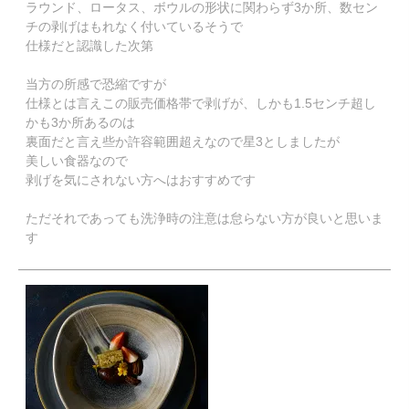
ラウンド、ロータス、ボウルの形状に関わらず3か所、数セン
チの剥げはもれなく付いているそうで

仕様だと認識した次第

当方の所感で恐縮ですが

仕様とは言えこの販売価格帯で剥げが、しかも1.5センチ超し
かも3か所あるのは

裏面だと言え些か許容範囲超えなので星3としましたが

美しい食器なので

剥げを気にされない方へはおすすめです

ただそれであっても洗浄時の注意は怠らない方が良いと思いま
す