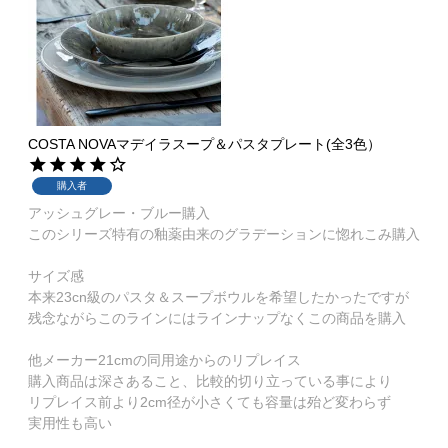
COSTA NOVAマデイラスープ＆パスタプレート(全3色）
購入者
アッシュグレー・ブルー購入

このシリーズ特有の釉薬由来のグラデーションに惚れこみ購入

サイズ感

本来23cn級のパスタ＆スープボウルを希望したかったですが

残念ながらこのラインにはラインナップなくこの商品を購入

他メーカー21cmの同用途からのリプレイス

購入商品は深さあること、比較的切り立っている事により

リプレイス前より2cm径が小さくても容量は殆ど変わらず

実用性も高い