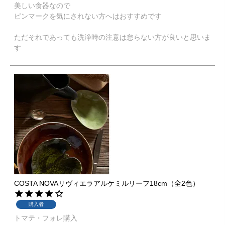
美しい食器なので

ピンマークを気にされない方へはおすすめです

ただそれであっても洗浄時の注意は怠らない方が良いと思いま
す
COSTA NOVAリヴィエラアルケミルリーフ18cm（全2色）
購入者
トマテ・フォレ購入
