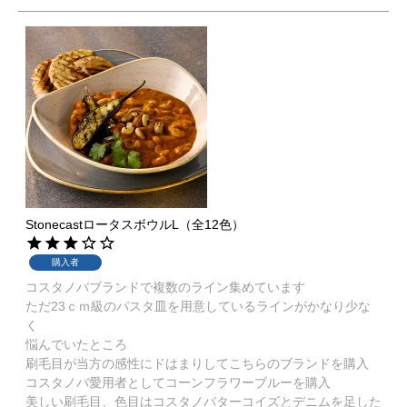
StonecastロータスボウルL（全12色）
購入者
コスタノバブランドで複数のライン集めています

ただ23ｃｍ級のパスタ皿を用意しているラインがかなり少な
く

悩んでいたところ

刷毛目が当方の感性にドはまりしてこちらのブランドを購入

コスタノバ愛用者としてコーンフラワーブルーを購入

美しい刷毛目、色目はコスタノバターコイズとデニムを足した