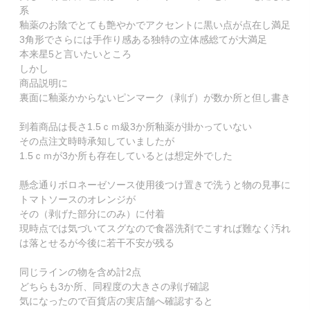
系

釉薬のお陰でとても艶やかでアクセントに黒い点が点在し満足

3角形でさらには手作り感ある独特の立体感総てが大満足

本来星5と言いたいところ

しかし

商品説明に

裏面に釉薬かからないピンマーク（剥げ）が数か所と但し書き

到着商品は長さ1.5ｃｍ級3か所釉薬が掛かっていない

その点注文時時承知していましたが

1.5ｃｍが3か所も存在しているとは想定外でした

懸念通りボロネーゼソース使用後つけ置きで洗うと物の見事に
トマトソースのオレンジが

その（剥げた部分にのみ）に付着

現時点では気づいてスグなので食器洗剤でこすれば難なく汚れ
は落とせるが今後に若干不安が残る

同じラインの物を含め計2点

どちらも3か所、同程度の大きさの剥げ確認

気になったので百貨店の実店舗へ確認すると
