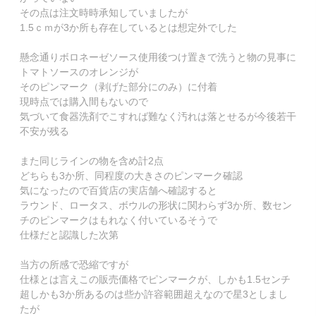
その点は注文時時承知していましたが

1.5ｃｍが3か所も存在しているとは想定外でした

懸念通りボロネーゼソース使用後つけ置きで洗うと物の見事に
トマトソースのオレンジが

そのピンマーク（剥げた部分にのみ）に付着

現時点では購入間もないので

気づいて食器洗剤でこすれば難なく汚れは落とせるが今後若干
不安が残る

また同じラインの物を含め計2点

どちらも3か所、同程度の大きさのピンマーク確認

気になったので百貨店の実店舗へ確認すると

ラウンド、ロータス、ボウルの形状に関わらず3か所、数セン
チのピンマークはもれなく付いているそうで

仕様だと認識した次第

当方の所感で恐縮ですが

仕様とは言えこの販売価格でピンマークが、しかも1.5センチ
超しかも3か所あるのは些か許容範囲超えなので星3としまし
たが
