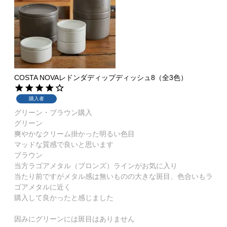
COSTA NOVAレドンダディップディッシュ8（全3色）
購入者
グリーン・ブラウン購入

グリーン

爽やかなクリーム掛かった明るい色目

マッドな質感で良いと思います

ブラウン

当方ラゴアメタル（ブロンズ）ラインがお気に入り

当たり前ですがメタル感は無いものの大きな斑目、色合いもラ
ゴアメタルに近く

購入して良かったと感じました

因みにグリーンには斑目はありません
