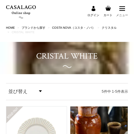
ログイン
カート
メニュー
HOME
ブランドから探す
COSTA NOVA（コスタ・ノバ）
クリスタル
検索
CRISTAL WHITE
CRISTAL WHITE
並び替え
5
件中
1
-
5
件表示
価格が安い順
在庫切れ
価格が高い順