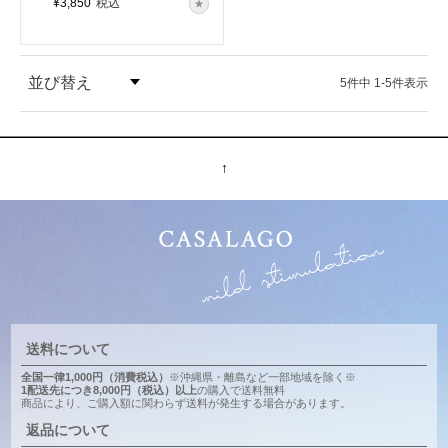
¥
3,850
税込
並び替え
5
件中
1
-
5
件表示
価格が安い順
↑
価格が高い順
送料について
全国一律1,000円（消費税込）
※沖縄県・離島など一部地域を除く※
1配送先につき8,000円（税込）以上
の購入で送料無料
商品により、ご購入額に関わらず送料が発生する場合があります。
返品について