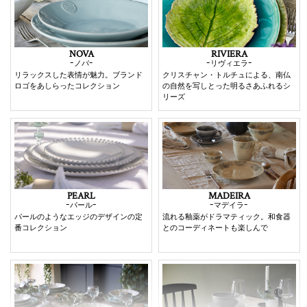
チャレンジする姿勢を大切にするブランドです。
優れたデザインと使いやすさで、ヨーロッパをはじめ世界中のホ
NOVA
RIVIERA
ｰノバｰ
ｰリヴィエラｰ
テル・レストランでも評価の高いコスタ・ノバ。
リラックスした表情が魅力。ブランド
クリスチャン・トルチュによる、南仏
温かみのあるポルトガルの食器で上質な食事の時間を楽しんでく
ロゴをあしらったコレクション
の自然を写しとった明るさあふれるシ
ださい。
リーズ
PEARL
MADEIRA
ｰパールｰ
ｰマデイラｰ
パールのようなエッジのデザインの定
流れる釉薬がドラマティック。和食器
番コレクション
とのコーディネートも楽しんで