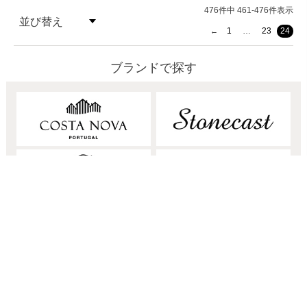
476
件中
461
-
476
件表示
並び替え
1
…
23
24
価格が安い順
ブランドで探す
価格が高い順