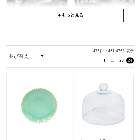
ALENTEJO
FRISO
+ もっと見る
ｰアレンテージョｰ
ｰフリッソｰ
家庭料理の温かみを感じるクラシック
シンプルながらエッジのラインと素材
なヨーロピアンデザイン
の存在感が感じられる使いやすいアイ
テム
476
件中
461
-
476
件表示
並び替え
1
…
23
24
価格が安い順
CRISTAL
BRISA
ｰクリスタルｰ
ｰブリサｰ
価格が高い順
クリスタルグラスをモチーフにしたデ
海風のようなゆるやかな形。白と青の
コラティブな個性派
グラデーションが美しいシリーズ