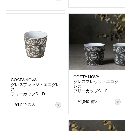
プロのシェフにも人気の高い切立シェ
ポルトガルの装飾タイル、アズレージ
イプでモダンなテーブルに
ョ模様の青い器
MAR
MARRAKESH
ｰマールｰ
ｰマラケシュｰ
大人の遊び心を感じる海の生物モチー
モロッコの古都をイメージしたエキゾ
フの器たち
チックなコレクション
COSTA NOVA
COSTA NOVA
グレスプレッソ・エコグ
グレスプレッソ・エコグレ
レス
ス
フリーカップS C
フリーカップS D
¥
1,540
税込
¥
1,540
税込
ELEMENTS
PLANO
ｰエレメンツｰ
ｰプラーノｰ
異国情緒あふれるアズレージョ柄のプ
リサイクル陶土のドライな質感とサス
レート
テナブルな雰囲気が現代的な雰囲気