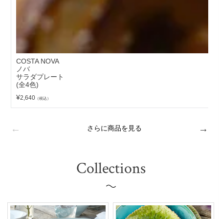
ぬくもりあるストーンウエアの素材感はもちろんですが、手作業
の工程が多くあることもその理由の一つかもしれません。
手に取った瞬間から懐かしさを感じるような深みのある味わい
COSTA NOVA
ノバ
も、コスタ・ノバの食器に大きな魅力を加えています。
サラダプレート
(全4色)
¥
2,640
（税込）
さらに商品を見る
Collections
工場の素材をリサイクルしたエコ陶土の開発や、水資源の再利用
設備や自然エネルギーの活用など、環境に配慮したものづくりを
創業当時から続けています。
大学との共同開発プロジェクトなどにも取り組み、新しいことに