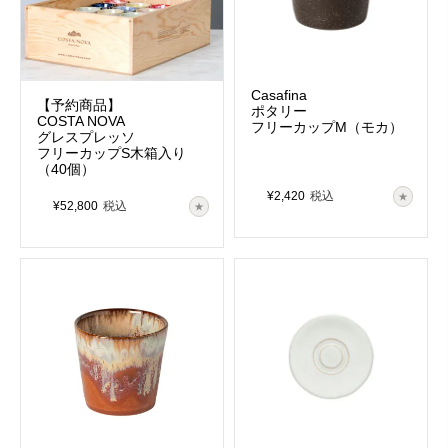
Casafina
【予約商品】
ポタリー
GLASSWARE
SARDEGNA
COSTA NOVA
ｰグラスウエアｰ
by casafina ｰサルデーニャｰ
フリーカップM（モカ）
グレスプレッソ
コスタ・ノバの器とのコーディネート
アンティークのような美しい手描き風
フリーカップS木箱入り
も楽しめるカジュアルなグラス
プリント
（40個）
¥
2,420
税込
¥
52,800
税込
OTHER
ｰその他ｰ
その他