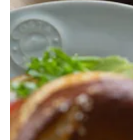
コスタ・ノバのテーブルウエアは主にストーンウエア（炻器）
製。
陶器と磁器の良さを併せ持つ素材は、独特の温かみを感じさせつ
つ、電子レンジ、食器洗浄機の使用もOK。忙しい毎日にうれしい
ポイントです。
アイテムによってはオーブンで使えるものも。機能面でも日々の
テーブルを支えてくれる器です。
コスタ・ノバの温かみのある質感はどこからくるのでしょう。