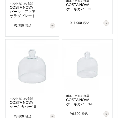
ポルトガルの食器
BEJA
RODA
ポルトガルの食器
COSTA NOVA
ｰベジャｰ
ｰロダｰ
COSTA NOVA
ケーキカバー25
白い器の縁にアクセントカラー。老舗
ぽってりとした形状にモダンさと懐か
パール アクア
のタベルナを思わせる素朴なデザイン
しさが同居するユニークなシリーズ
サラダプレート
¥
11,000
税込
¥
2,750
税込
REDONDA
GRESPRESSO
ｰレドンダｰ
ｰグレスプレッソｰ
セミマットな質感と切立の形状、淡い
カラーバリエーション豊富なフリーカ
カラーの現代的なコレクション
ップは用途も無限
ポルトガルの食器
ポルトガルの食器
COSTA NOVA
COSTA NOVA
ケーキカバー14
ケーキカバー18
LAGOA
LISBOA
¥
6,600
税込
ｰラゴアｰ
ｰリスボンｰ
¥
8,800
税込