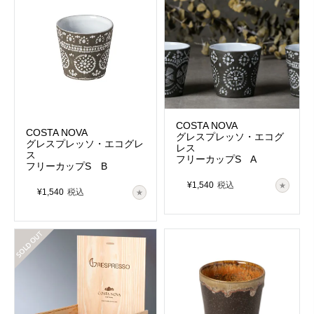
LAGOA ECO GRES
COASTLAND
ｰラゴア エコグレスｰ
ｰコーストランドｰ
COSTA NOVA
リサイクル陶土をの質感と内側の色の
海岸線から着想を得たデザイン。サイ
COSTA NOVA
グレスプレッソ・エコグ
組み合わせがスタイリッシュ
ドの黒土がお料理を引き立てて
グレスプレッソ・エコグレ
レス
ス
フリーカップS A
フリーカップS B
¥
1,540
税込
¥
1,540
税込
在庫切れ
POTERIE by casafina
CUTLERY
ｰポタリ―ｰ
ｰカトラリーｰ
フランスの古い陶器をモチーフにした
テーブルコーディネートの仕上げに。
懐かしさを感じるコレクション
使いやすいカトラリー