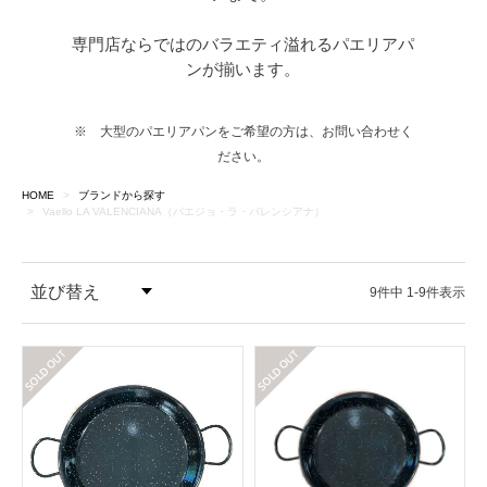
専門店ならではのバラエティ溢れるパエリアパ
ンが揃います。
※ 大型のパエリアパンをご希望の方は、お問い合わせく
ださい。
HOME
ブランドから探す
Vaello LA VALENCIANA（バエジョ・ラ・バレンシアナ）
並び替え
9
件中
1
-
9
件表示
価格が安い順
在庫切れ
在庫切れ
価格が高い順