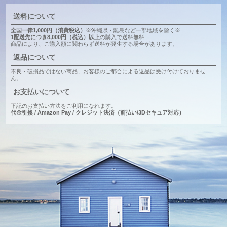
送料について
全国一律1,000円（消費税込）
※沖縄県・離島など一部地域を除く※
1配送先につき8,000円（税込）以上
の購入で送料無料
商品により、ご購入額に関わらず送料が発生する場合があります。
返品について
不良・破損品ではない商品、お客様のご都合による返品は受け付けておりませ
ん。
お支払いについて
下記のお支払い方法をご利用になれます。
代金引換 / Amazon Pay / クレジット決済（前払い/3Dセキュア対応）