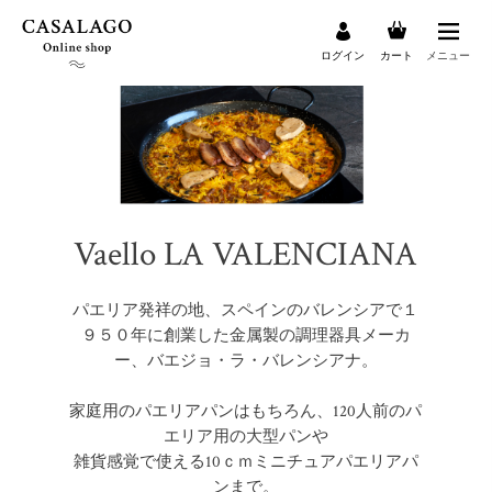
ログイン
カート
メニュー
検索
Vaello LA VALENCIANA
パエリア発祥の地、スペインのバレンシアで１
９５０年に創業した金属製の調理器具メーカ
ー、バエジョ・ラ・バレンシアナ。
家庭用のパエリアパンはもちろん、120人前のパ
エリア用の大型パンや
雑貨感覚で使える10ｃｍミニチュアパエリアパ
ンまで。