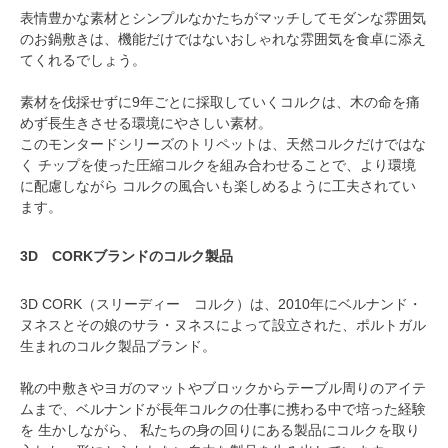
表情豊かな素材とシンプルなかたちがマッチしてモダンな雰囲気
のお鍋敷きは、機能だけではないおしゃれな雰囲気を食卓に添え
てくれるでしょう。
素材を伐採せずに9年ごとに採取していくコルクは、木の命を痛
めず長生きさせる環境にやさしい素材。
このモンタードシリーズのトリペットは、天然コルクだけではな
く チップを使った圧縮コルクを組み合わせることで、より環境
に配慮しながら コルクの風合いも楽しめるように工夫されてい
ます。
3D CORKブランドのコルク製品
3D CORK（スリーディー コルク）は、2010年にベルナンド・
ヌネスとその娘のサラ・ヌネスによって設立された、ポルトガル
生まれのコルク製品ブランド。
靴の中敷きやヨガのマットやブロックからテーブル周りのアイテ
ムまで、ベルナンドが長年コルクの仕事に携わる中で培った経験
を 生かしながら、 私たちの身の回りにある製品にコルクを取り