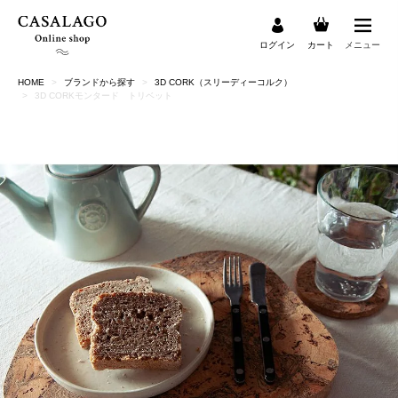
ログイン
カート
メニュー
HOME
ブランドから探す
3D CORK（スリーディーコルク）
検索
3D CORKモンタード トリベット