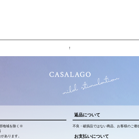
↑
返品について
部地域を除く※
不良・破損品ではない商品、お客様のご都
料
お支払いについて
合があります。