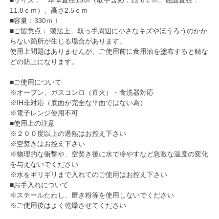
11.8ｃｍ）、高さ2.5ｃｍ
■容量：330ｍｌ
■ご留意点： 製法上、取っ手周辺に小さなキズやほうろうのかか
らない箇所が生じる場合があります。
使用上問題はありませんが、ご使用前に食用油を塗布すると錆な
どの防止になります。
■ご使用について
※オーブン、ガスコンロ（直火）・食洗器対応
※IH非対応（底面が完全な平面ではない為）
※電子レンジ使用不可
■使用上の注意
※２００度以上の過熱はお控え下さい
※空焚きはお控え下さい
※物理的な衝撃や、空焚き後に水で冷やすなど急激な温度の変化
を与えないでください
※水をギリギリまで入れてのご使用はお控え下さい
■お手入れについて
※スチールたわし、磨き粉等を使用しないでください
※ご使用後はよく乾燥させてください