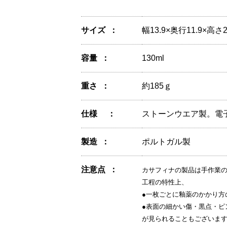
サイズ
幅13.9×奥行11.9×高さ
容量
130ml
重さ
約185ｇ
仕様
ストーンウエア製。電
製造
ポルトガル製
注意点
カサフィナの製品は手作業
工程の特性上、
●一枚ごとに釉薬のかかり方
●表面の細かい傷・黒点・ピ
が見られることもございま