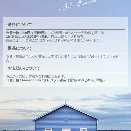
送料について
全国一律1,000円（消費税込）
※沖縄県・離島など一部地域を除く※
1配送先につき8,000円（税込）以上
の購入で送料無料
商品により、ご購入額に関わらず送料が発生する場合があります。
返品について
不良・破損品ではない商品、お客様のご都合による返品は受け付けておりませ
ん。
お支払いについて
下記のお支払い方法をご利用になれます。
代金引換 / Amazon Pay / クレジット決済（前払い/3Dセキュア対応）