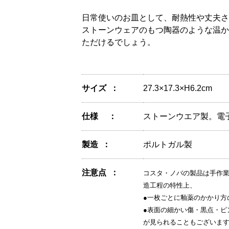
日常使いのお皿として、耐熱性や丈夫さ
ストーンウェアのもつ陶器のような温か
ただけるでしょう。
サイズ
27.3×17.3×H6.2cm
仕様
ストーンウエア製。電
製造
ポルトガル製
注意点
コスタ・ノバの製品は手作
造工程の特性上、
●一枚ごとに釉薬のかかり方
●表面の細かい傷・黒点・ピ
が見られることもございま