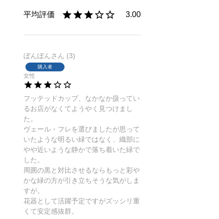
3.00
ぼんぼん
3
購入者
女性
フッテッドカップ、なかなか扱ってい
るお店がなくてようやく見つけまし
た。

ヴェール・フレを選びましたが思って
いたような明るい緑ではなく、織部に
やや近いような静かで落ち着いた緑で
した。

周囲の黒と対比させるならもっと彩や
かな緑の方が引き立ちそうな気がしま
すが。

花器として活躍予定ですがズッシリ重
くて安定感抜群。