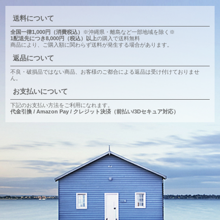
送料について
全国一律1,000円（消費税込）
※沖縄県・離島など一部地域を除く※
1配送先につき8,000円（税込）以上
の購入で送料無料
商品により、ご購入額に関わらず送料が発生する場合があります。
返品について
不良・破損品ではない商品、お客様のご都合による返品は受け付けておりませ
ん。
お支払いについて
下記のお支払い方法をご利用になれます。
代金引換 / Amazon Pay / クレジット決済（前払い/3Dセキュア対応）