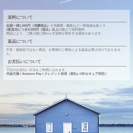
送料について
全国一律1,000円（消費税込）
※沖縄県・離島など一部地域を除く※
1配送先につき8,000円（税込）以上
の購入で送料無料
商品により、ご購入額に関わらず送料が発生する場合があります。
返品について
不良・破損品ではない商品、お客様のご都合による返品は受け付けておりませ
ん。
お支払いについて
下記のお支払い方法をご利用になれます。
代金引換 / Amazon Pay / クレジット決済（前払い/3Dセキュア対応）