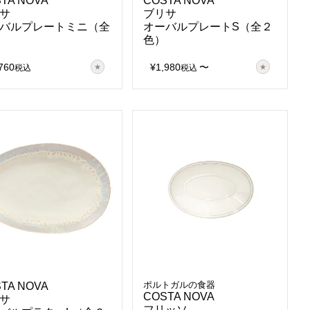
TA NOVA
COSTA NOVA
サ
ブリサ
バルプレートミニ（全
オーバルプレートS（全２
）
色）
760
¥
1,980
〜
税込
税込
ポルトガルの食器
TA NOVA
COSTA NOVA
サ
フリッソ