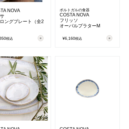
ポルトガルの食器
TA NOVA
COSTA NOVA
サ
フリッソ
ロングプレート（全2
オーバルプラターM
850
¥
6,160
税込
税込