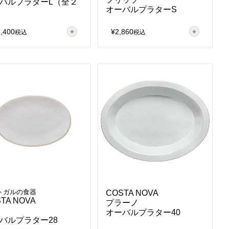
バルプラターL（全２
オーバルプラターS
5,400
¥
2,860
税込
税込
トガルの食器
COSTA NOVA
TA NOVA
プラーノ
オーバルプラター40
バルプラター28