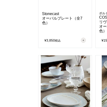
ポル
Stonecast
COS
オーバルプレート（全7
リヴ
色）
オー
色）
¥
3,850
¥
1
税込