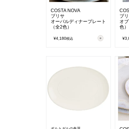
COSTA NOVA
COS
ブリサ
ブリ
オーバルディナープレート
オブ
（全2色）
色）
¥
4,180
¥
3,
税込
ポルトガルの食器