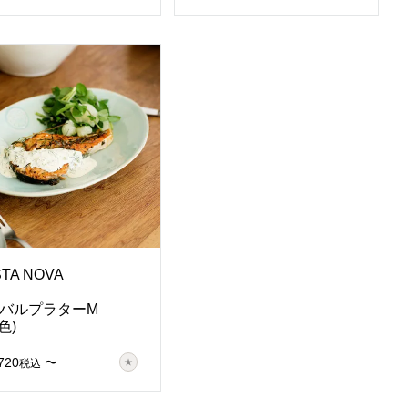
TA NOVA
バルプラターM
色)
720
〜
税込