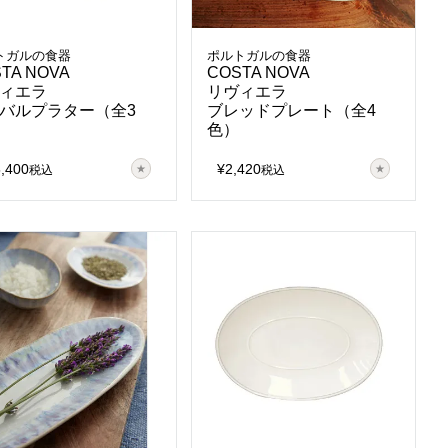
トガルの食器
ポルトガルの食器
TA NOVA
COSTA NOVA
ィエラ
リヴィエラ
バルプラター（全3
ブレッドプレート（全4
色）
5,400
¥
2,420
税込
税込