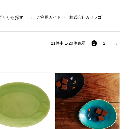
検索
ゴリから探す
ご利用ガイド
株式会社カサラゴ
皿
21
件中
1
-
20
件表示
1
2