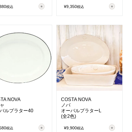
380
¥
9,350
税込
税込
TA NOVA
COSTA NOVA
ャ
ノバ
バルプラター40
オーバルプラターL
(全2色)
680
¥
9,900
税込
税込