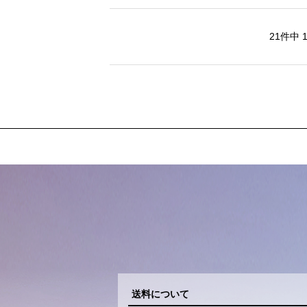
21
件中
送料について