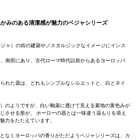
、温かみのある清潔感が魅力のベジャシリーズ
a（ベジャ）の街の建築やノスタルジックなイメージにインス
下側、南部にあり、古代ローマ時代以前からあるヨーロッパ
て作られた器は、どれもシンプルなシルエットと、白とネイ
）のようですが、白い釉薬に透けて見える素地の黄色みが
じさせる形が、 ホーローの器とは一味違う温もりを添え
魅力をたたえています。
となくヨーロッパの香りがただようベジャシリーズは、カ