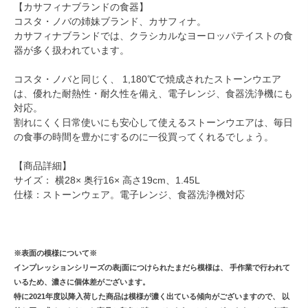
【カサフィナブランドの食器】
コスタ・ノバの姉妹ブランド、カサフィナ。
カサフィナブランドでは、クラシカルなヨーロッパテイストの食
器が多く扱われています。
コスタ・ノバと同じく、 1,180℃で焼成されたストーンウエア
は、優れた耐熱性・耐久性を備え、電子レンジ、食器洗浄機にも
対応。
割れにくく日常使いにも安心して使えるストーンウエアは、毎日
の食事の時間を豊かにするのに一役買ってくれるでしょう。
【商品詳細】
サイズ： 横28× 奥行16× 高さ19cm、1.45L
仕様：ストーンウェア。電子レンジ、食器洗浄機対応
※表面の模様について※
インプレッションシリーズの表j面につけられたまだら模様は、 手作業で行われて
いるため、濃さに個体差がございます。
特に2021年度以降入荷した商品は模様が濃く出ている傾向がございますので、 以