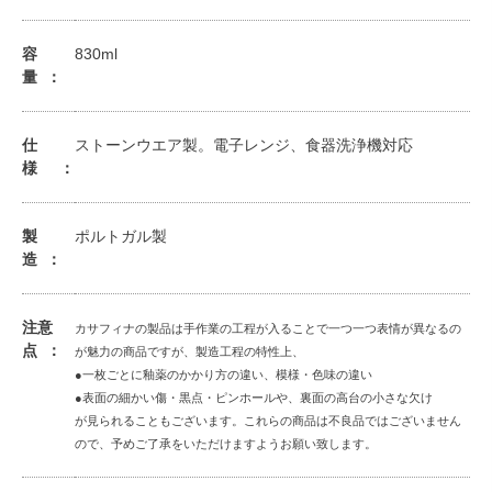
容
830ml
量
仕
ストーンウエア製。電子レンジ、食器洗浄機対応
様
製
ポルトガル製
造
注意
カサフィナの製品は手作業の工程が入ることで一つ一つ表情が異なるの
点
が魅力の商品ですが、製造工程の特性上、
●一枚ごとに釉薬のかかり方の違い、模様・色味の違い
●表面の細かい傷・黒点・ピンホールや、裏面の高台の小さな欠け
が見られることもございます。これらの商品は不良品ではございません
ので、予めご了承をいただけますようお願い致します。