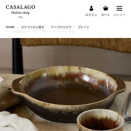
ログイン
カート
メニュー
HOME
カテゴリから探す
テーブルウエア
プレート
検索
Casafinaポタリースープ＆パスタプレート(モカ)