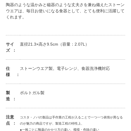
陶器のような温かみと磁器のような丈夫さを兼ね備えたストーン
ウエアは、毎日お使いになる食器として、とても便利に活躍して
くれます。
サイ
直径21.3×高さ9.5cm（容量：2.07L）
ズ
仕
ストーンウエア製。電子レンジ、食器洗浄機対応
様
製
ポルトガル製
造
注意
コスタ・ノバの製品は手作業の工程が入ることで一つ一つ表情が異なる
点
のが魅力の商品ですが、製造工程の特性上、
●一枚ごとに釉薬のかかり方の違い、模様・色味の違い