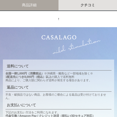
商品詳細
クチコミ
↑
送料について
全国一律1,000円（消費税込）
※沖縄県・離島など一部地域を除く※
1配送先につき8,000円（税込）以上
の購入で送料無料
商品により、ご購入額に関わらず送料が発生する場合があります。
返品について
不良・破損品ではない商品、お客様のご都合による返品は受け付けておりませ
ん。
お支払いについて
下記のお支払い方法をご利用になれます。
代金引換 / Amazon Pay / クレジット決済（前払い/3Dセキュア対応）